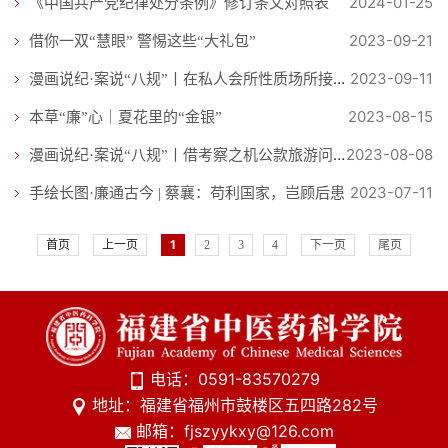
2024-01-25
《中国共产党纪律处分条例》修订条文对照表
2023-09-21
借你一双“慧眼” 警惕这些“大礼包”
2023-09-11
漫画说纪·案说“八规”丨在私人会所性质场所接受可能影响公正执行公务的宴请当如何处理
2023-08-15
本草“廉”心｜夏花里的“金银”
2023-08-08
漫画说纪·案说“八规”丨借考察之机公款旅游问题当如何处理
2023-07-11
手绘长图·廉通古今 | 蔡襄：苟利国家，岂顾后患
首页
上一页
1
2
3
4
下一页
尾页
电话：0591-83570279
地址：福建省福州市鼓楼区五四路282号
邮箱：fjszyykxy@126.com