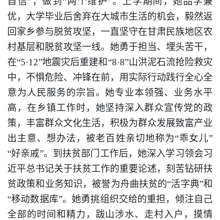
自信”，做到“两个维护”。上学期间，她品学兼
优，大学毕业后舍弃在大城市生活的机会，毅然返
回家乡参与脱贫攻坚，一直坚守在甘肃民族地区农
村基层和脱贫攻坚一线。她勇于担当、埋头苦干，
在“5·12”地震灾后重建和“8·8”山洪泥石流抢险救灾
中，不惧危险、冲锋在前，用实际行动践行全心全
意为人民服务的宗旨。她专业本领强、业务水平
高，在乡镇工作时，她坚持深入群众宣传党的政
策，丰富群众文化生活，积极为群众发展致富产业
出主意、想办法，被老百姓亲切地称为“乖女儿”
“好亲戚”。到扶贫部门工作后，她深入学习领会习
近平总书记关于扶贫工作的重要论述，刻苦钻研扶
贫政策和业务知识，被誉为舟曲扶贫的“活字典”和
“移动数据库”。她勇挑组织交给的重担，倾注自己
全部的时间和精力，跋山涉水、走村入户，摸情