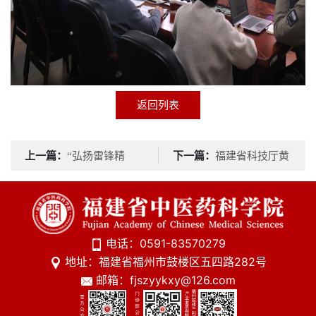
返回列表
上一篇：
下一篇：
“弘扬雷锋精
福建省科技厅黄
神，传承拗九孝道” ——
舒副厅长一行来我院调研
福建省
电话：0591-83570279
地址：福建省福州市鼓楼区五四路282号
邮箱：fjszyykxy@126.com