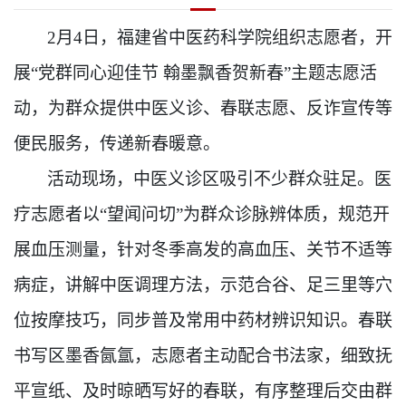
2月4日
，福建省中医药科学院组织志愿者，开
展
“党群同心迎佳节 翰墨飘香贺新春”主题志愿活
动，为群众提供中医义诊、春联
志愿
、反诈宣传等
便民服务，传递新春暖意。
活动现场，中医义诊区吸引不少群众驻足。
医
疗志愿者
以
“望闻问切”为群众诊脉辨体质，规范开
展血压测量，针对冬季高发的高血压、关节不适等
病症，讲解中医调理方法，示范合谷、足三里等穴
位按摩技巧，同步普及常用中药材辨识知识。春联
书写区墨香氤氲，志愿者主动配合书法家，细致抚
平宣纸、及时晾晒写好的春联，有序整理后交由群