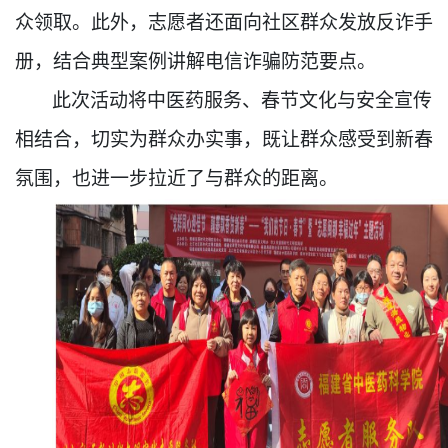
众领取。此外，志愿者
还
面向
社区
群
众
发放反诈手
册，结合典型案例讲解电信诈骗防范要点。
此次活动将中医药服务、
春节
文化与安全宣传
相结合，切实为群众办实事
，
既让群众感受到新春
氛围，也进一步拉近了与群众的距离。