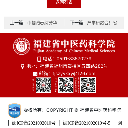
返回列表
上一篇：
下一篇：
巾帼踏春绽芳华
产学研融合！省
凝心聚力建新功——福建
中医药科学院携手同小味
省中
健康科
电话：0591-83570279
地址：福建省福州市鼓楼区五四路282号
邮箱：fjszyykxy@126.com
版权所有：COPYRIGHT © 福建省中医药科学院
|
|
|
闽ICP备2021002010号
闽ICP备2021002010号-5
网